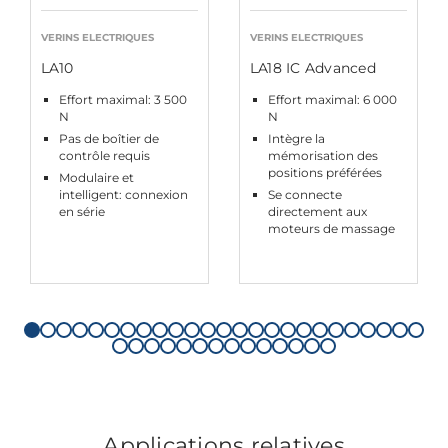
VERINS ELECTRIQUES
VERINS ELECTRIQUES
LA10
LA18 IC Advanced
Effort maximal: 3 500
Effort maximal: 6 000
N
N
Pas de boîtier de
Intègre la
contrôle requis
mémorisation des
positions préférées
Modulaire et
intelligent: connexion
Se connecte
en série
directement aux
moteurs de massage
Applications relatives