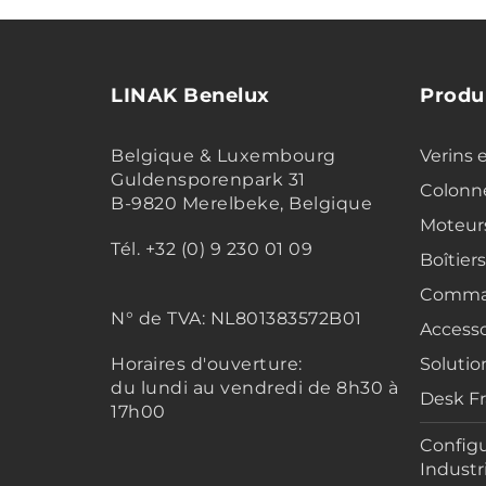
LINAK Benelux
Produ
Belgique & Luxembourg
Verins 
Guldensporenpark 31
Colonne
B-9820 Merelbeke, Belgique
Moteur
Tél. +32 (0) 9 230 01 09
Boîtier
Comma
N° de TVA:
NL801383572B01
Accesso
Horaires d'ouverture:
Solutio
du lundi au vendredi de 8h30 à
Desk F
17h00
Configu
Industr