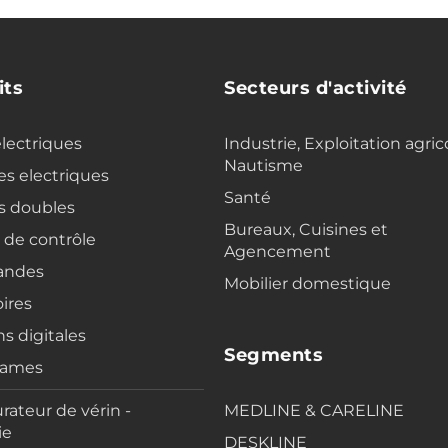
its
Secteurs d'activité
electriques
Industrie, Exploitation agric
Nautisme
s electriques
Santé
s doubles
Bureaux, Cuisines et
s de contrôle
Agencement
ndes
Mobilier domestique
ires
ns digitales
Segments
rames
rateur de vérin -
MEDLINE & CARELINE
ie
DESKLINE