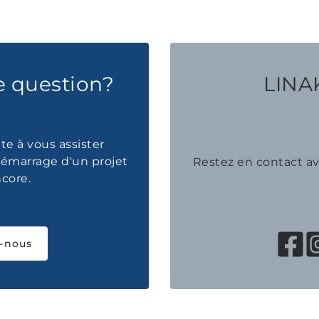
e question?
LINAK
te à vous assister
émarrage d'un projet
Restez en contact 
ncore.
-nous