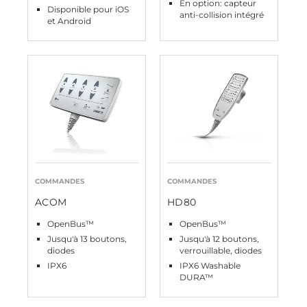
En option: capteur
Disponible pour iOS
anti-collision intégré
et Android
COMMANDES
COMMANDES
ACOM
HD80
OpenBus™
OpenBus™
Jusqu'à 13 boutons,
Jusqu'à 12 boutons,
diodes
verrouillable, diodes
IPX6
IPX6 Washable
DURA™