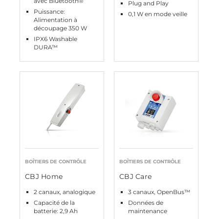
avec Bluetooth®
Plug and Play
Puissance:
0,1 W en mode veille
Alimentation à
découpage 350 W
IPX6 Washable
DURA™
BOÎTIERS DE CONTRÔLE
BOÎTIERS DE CONTRÔLE
CBJ Home
CBJ Care
2 canaux, analogique
3 canaux, OpenBus™
Capacité de la
Données de
batterie: 2,9 Ah
maintenance