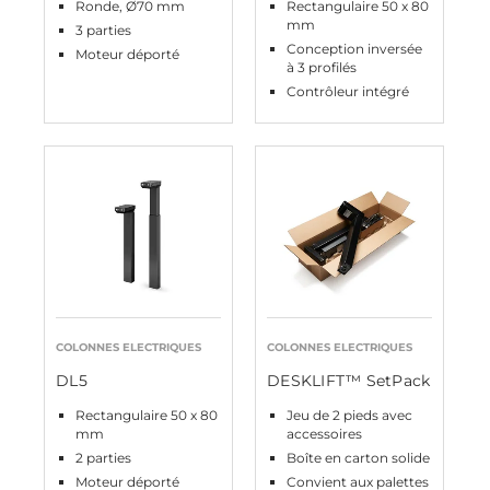
Ronde, Ø70 mm
Rectangulaire 50 x 80
mm
3 parties
Conception inversée
Moteur déporté
à 3 profilés
Contrôleur intégré
COLONNES ELECTRIQUES
COLONNES ELECTRIQUES
DL5
DESKLIFT™ SetPack
Rectangulaire 50 x 80
Jeu de 2 pieds avec
mm
accessoires
2 parties
Boîte en carton solide
Moteur déporté
Convient aux palettes