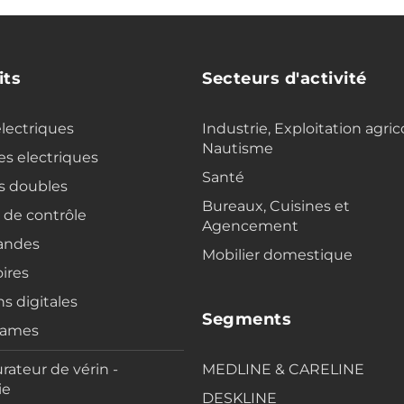
its
Secteurs d'activité
electriques
Industrie, Exploitation agric
Nautisme
s electriques
Santé
s doubles
Bureaux, Cuisines et
s de contrôle
Agencement
ndes
Mobilier domestique
ires
ns digitales
Segments
rames
rateur de vérin -
MEDLINE & CARELINE
ie
DESKLINE