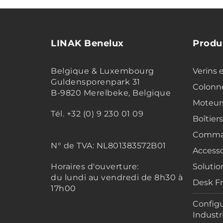
LINAK Benelux
Produ
Belgique & Luxembourg
Verins 
Guldensporenpark 31
Colonne
B-9820 Merelbeke, Belgique
Moteur
Tél. +32 (0) 9 230 01 09
Boîtier
Comma
N° de TVA:
NL801383572B01
Accesso
Horaires d'ouverture:
Solutio
du lundi au vendredi de 8h30 à
Desk F
17h00
Configu
Industr