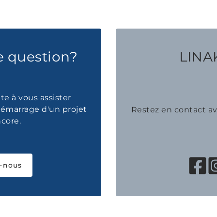
e question?
LINAK
te à vous assister
émarrage d'un projet
Restez en contact 
ncore.
-nous