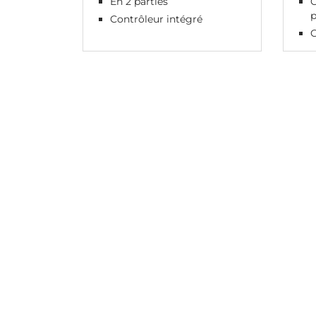
En 2 parties
C
p
Contrôleur intégré
C