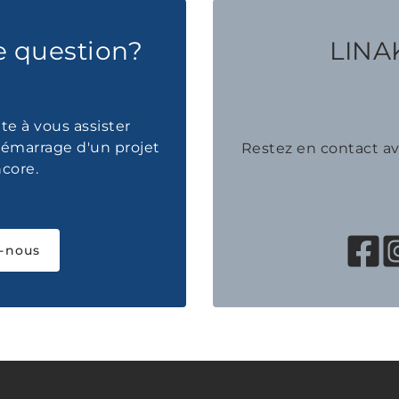
e question?
LINAK
te à vous assister
émarrage d'un projet
Restez en contact 
ncore.
-nous