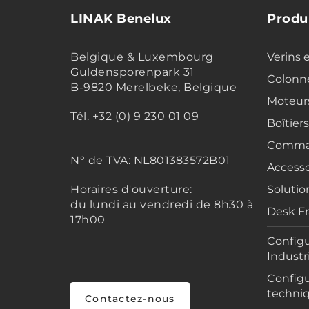
LINAK Benelux
Produ
Belgique & Luxembourg
Verins 
Guldensporenpark 31
Colonne
B-9820 Merelbeke, Belgique
Moteur
Tél. +32 (0) 9 230 01 09
Boîtier
Comma
N° de TVA:
NL801383572B01
Accesso
Horaires d'ouverture:
Solutio
du lundi au vendredi de 8h30 à
Desk F
17h00
Configu
Industr
Configu
techni
Contactez-nous