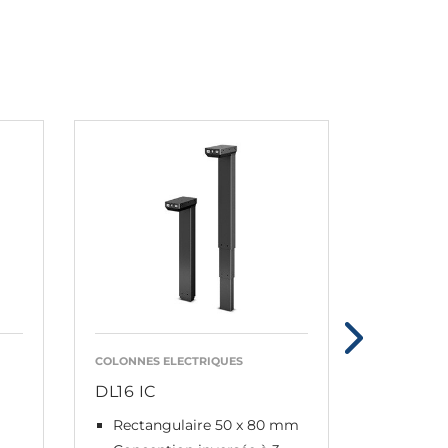
COLONNES ELECTRIQUES
COLONNES 
DL16 IC
DL19 IC
Rectangulaire 50 x 80 mm
Carrée