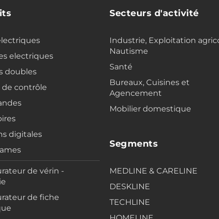
its
Secteurs d'activité
electriques
Industrie, Exploitation agric
Nautisme
s electriques
Santé
s doubles
Bureaux, Cuisines et
s de contrôle
Agencement
ndes
Mobilier domestique
ires
ns digitales
Segments
rames
rateur de vérin -
MEDLINE & CARELINE
ie
DESKLINE
rateur de fiche
TECHLINE
que
HOMELINE