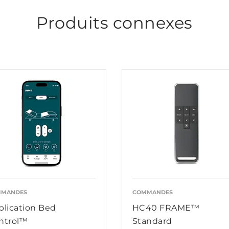
Produits connexes
MMANDES
COMMANDES
plication Bed
HC40 FRAME™
ntrol™
Standard