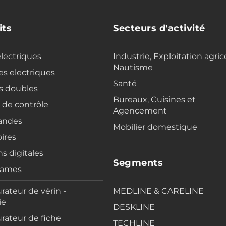
its
Secteurs d'activité
electriques
Industrie, Exploitation agric
Nautisme
s electriques
Santé
s doubles
Bureaux, Cuisines et
s de contrôle
Agencement
ndes
Mobilier domestique
ires
ns digitales
Segments
rames
rateur de vérin -
MEDLINE & CARELINE
ie
DESKLINE
rateur de fiche
TECHLINE