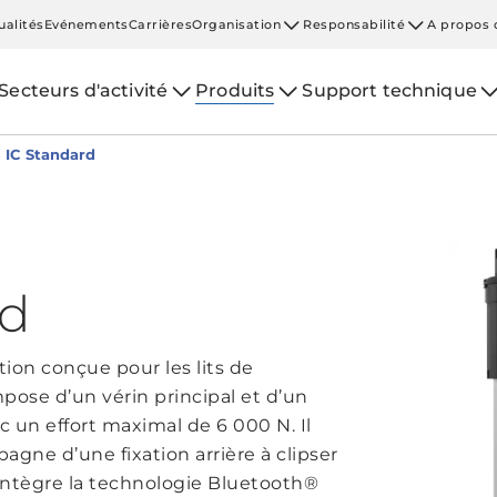
ualités
Evénements
Carrières
Organisation
Responsabilité
A propos 
Secteurs d'activité
Produits
Support technique
 IC Standard
rd
ion conçue pour les lits de
pose d’un vérin principal et d’un
ec un effort maximal de 6 000 N. Il
gne d’une fixation arrière à clipser
 Il intègre la technologie Bluetooth®