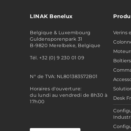
LINAK Benelux
Produ
Belgique & Luxembourg
Verins 
Guldensporenpark 31
Colonne
B-9820 Merelbeke, Belgique
Moteur
Tél. +32 (0) 9 230 01 09
Boîtier
Comma
N° de TVA:
NL801383572B01
Accesso
Horaires d'ouverture:
Solutio
du lundi au vendredi de 8h30 à
Desk F
17h00
Configu
Industr
Configu