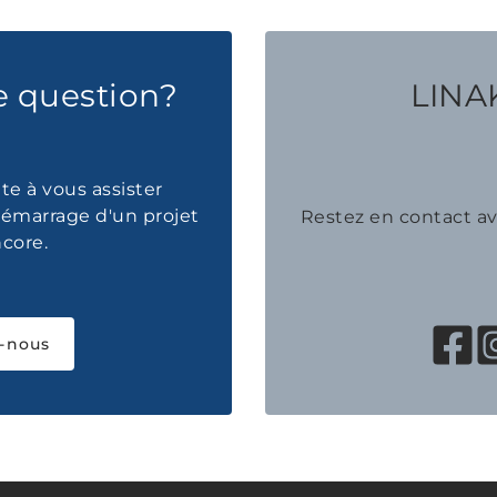
e question?
LINAK
te à vous assister
émarrage d'un projet
Restez en contact 
ncore.
-nous