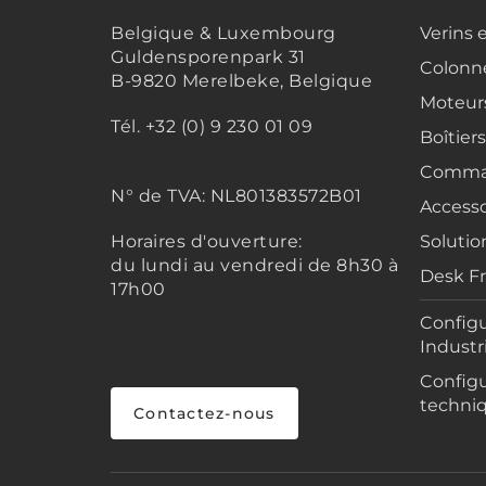
Belgique & Luxembourg
Verins 
Guldensporenpark 31
Colonne
B-9820 Merelbeke, Belgique
Moteur
Tél. +32 (0) 9 230 01 09
Boîtier
Comma
N° de TVA:
NL801383572B01
Accesso
Horaires d'ouverture:
Solutio
du lundi au vendredi de 8h30 à
Desk F
17h00
Configu
Industr
Configu
techni
Contactez-nous