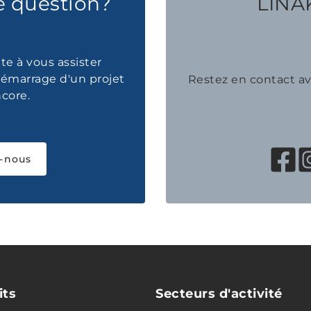
e question?
LINAK
te à vous assister
émarrage d'un projet
Restez en contact 
ncore.
-nous
its
Secteurs d'activité