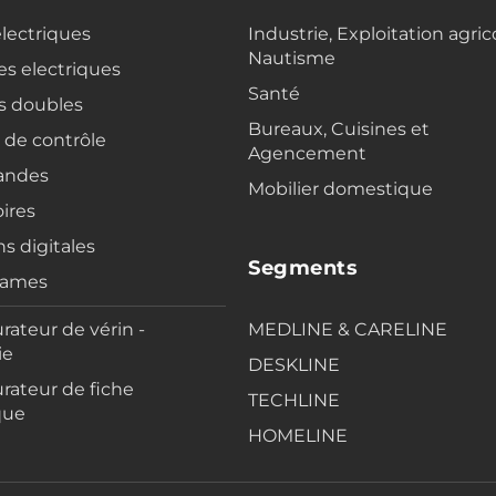
electriques
Industrie, Exploitation agric
Nautisme
s electriques
Santé
s doubles
Bureaux, Cuisines et
s de contrôle
Agencement
ndes
Mobilier domestique
ires
ns digitales
Segments
rames
rateur de vérin -
MEDLINE & CARELINE
ie
DESKLINE
rateur de fiche
TECHLINE
que
HOMELINE