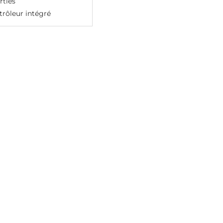
rties
rôleur intégré