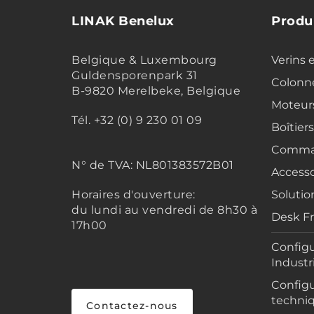
LINAK Benelux
Produ
Belgique & Luxembourg
Verins 
Guldensporenpark 31
Colonne
B-9820 Merelbeke, Belgique
Moteur
Tél. +32 (0) 9 230 01 09
Boîtier
Comma
N° de TVA:
NL801383572B01
Accesso
Horaires d'ouverture:
Solutio
du lundi au vendredi de 8h30 à
Desk F
17h00
Configu
Industr
Configu
techni
Contactez-nous