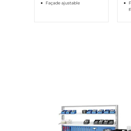
Façade ajustable
F
p