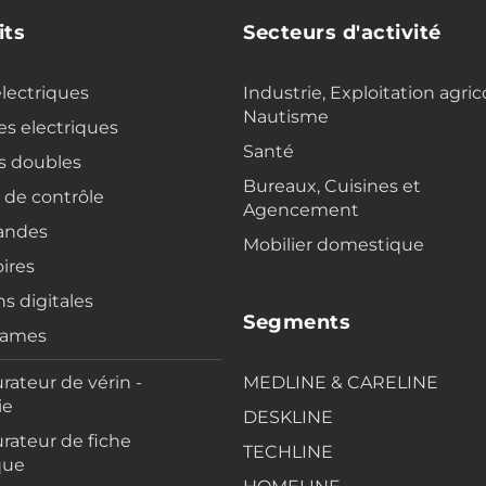
its
Secteurs d'activité
electriques
Industrie, Exploitation agric
Nautisme
s electriques
Santé
s doubles
Bureaux, Cuisines et
s de contrôle
Agencement
ndes
Mobilier domestique
ires
ns digitales
Segments
rames
rateur de vérin -
MEDLINE & CARELINE
ie
DESKLINE
rateur de fiche
TECHLINE
que