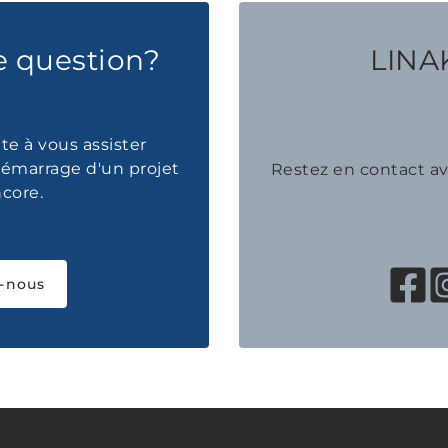
e question?
LINAK
te à vous assister
émarrage d'un projet
Restez en contact 
ncore.
-nous