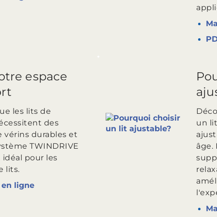
appli
Ma
P
votre espace
Pou
rt
aju
ue les lits de
Décou
nécessitent des
un li
 vérins durables et
ajust
 système TWINDRIVE
âge. 
 idéal pour les
supp
 lits.
relax
amél
en ligne
l'exp
Ma