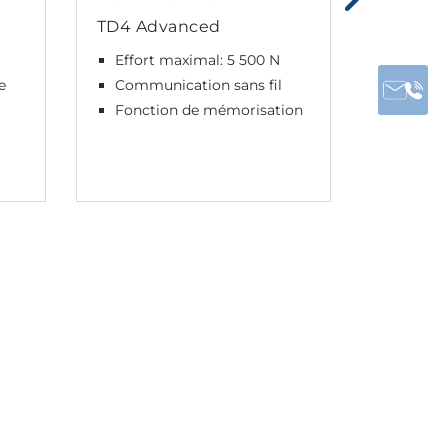
TD4 Advanced
TD5 St
Effort maximal: 5 500 N
Effort
e
Communication sans fil
Conso
veille
Fonction de mémorisation
Commun