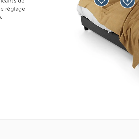
icants de
de réglage
.