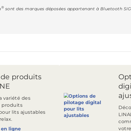
®
h
sont des marques déposées appartenant à Bluetooth SIG In
e produits
Opt
INE
digi
aju
a variété des
 produits
Déco
ur lits ajustables
LINA
relax.
comm
votr
en ligne