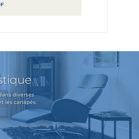
DF
stique
dans diverses
 et les canapés.