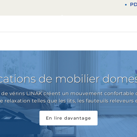
P
cations de mobilier dome
s de vérins LINAK créent un mouvement confortable 
 relaxation telles que les lits, les fauteuils releveurs
En lire davantage