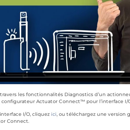
travers les fonctionnalités Diagnostics d’un actionn
e configurateur Actuator Connect™ pour l’interface I
interface I/O, cliquez
ici
, ou téléchargez une version g
tor Connect.