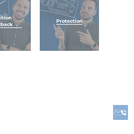
ition
Protection
dback