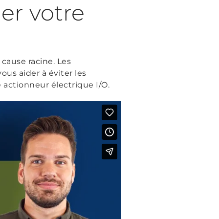
r votre
a cause racine. Les
us aider à éviter les
 actionneur électrique I/O.