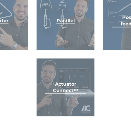
Pos
itor
Parallel
fee
Actuator
Connect™