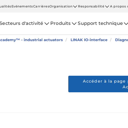
ualités
Evénements
Carrières
Organisation
Responsabilité
A propos 
Secteurs d'activité
Produits
Support technique
cademy™ - industrial actuators
LINAK IO-interface
Diagno
Accéder à la page 
A