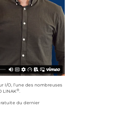
eur I/O, l’une des nombreuses
®
/O LINAK
.
ratuite du dernier