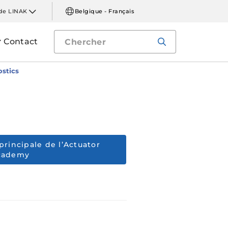
de LINAK
Belgique - Français
Contact
stics
principale de l’Actuator
cademy