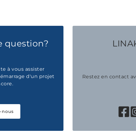
e question?
LINAK
te à vous assister
émarrage d'un projet
Restez en contact 
ncore.
-nous