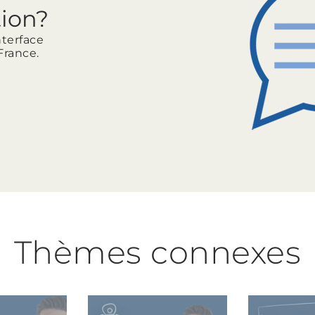
tion?
nterface
France.
Thèmes connexes