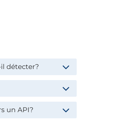
il détecter?
rs un API?