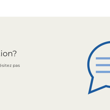
tion?
ésitez pas