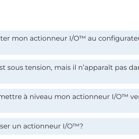
r mon actionneur I/O™ au configurate
t sous tension, mais il n’apparaît pas d
e mettre à niveau mon actionneur I/O™ ve
iser un actionneur I/O™?