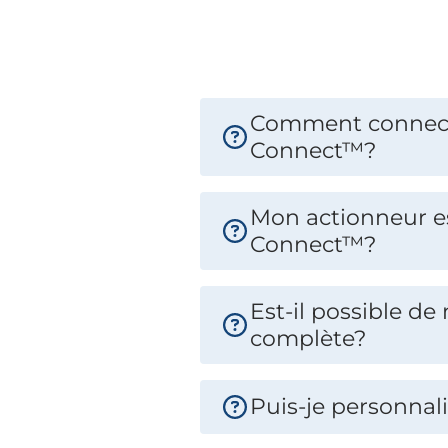
Comment connecte
Connect™?
Mon actionneur es
Connect™?
Est-il possible d
complète?
Puis-je personnal