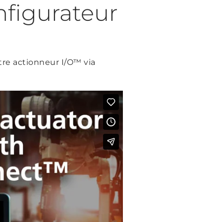
figurateur
tre actionneur I/O™ via