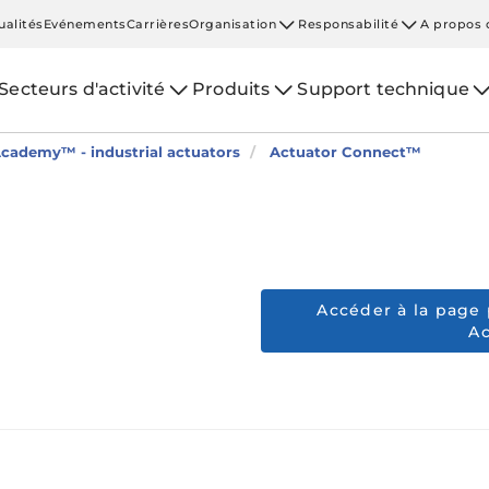
ualités
Evénements
Carrières
Organisation
Responsabilité
A propos 
Secteurs d'activité
Produits
Support technique
cademy™ - industrial actuators
Actuator Connect™
Accéder à la page 
A