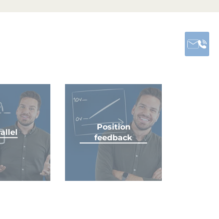
Position
allel
feedback