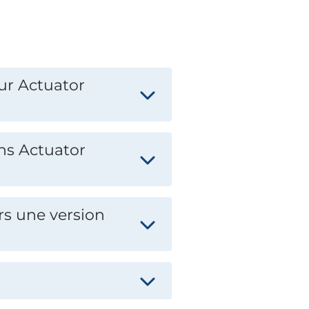
ur Actuator
ans Actuator
rs une version