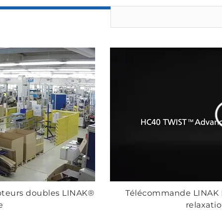
moteurs doubles LINAK®
Télécommande LINAK H
e
relaxati