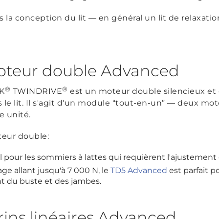
la conception du lit — en général un lit de relaxatio
oteur double Advanced
®
®
AK
TWINDRIVE
est un moteur double silencieux et 
e lit. Il s'agit d'un module “tout-en-un” — deux mot
 unité.
teur double:
l pour les sommiers à lattes qui requièrent l'ajustement
age allant jusqu'à 7 000 N, le
TD5 Advanced
est parfait p
t du buste et des jambes.
ins linéaires Advanced