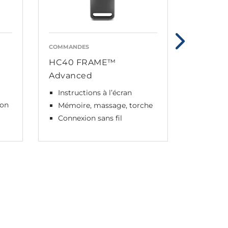
COMMANDES
COMMAND
HC40 FRAME™
HC40 
Advanced
Advanc
Instructions à l’écran
Forme
unique
ion
Mémoire, massage, torche
Mémoir
Connexion sans fil
Sans fi