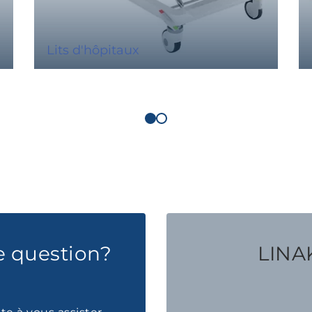
Lits d'hôpitaux
e question?
LINAK