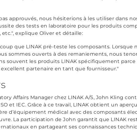
as approuvés, nous hésiterions à les utiliser dans nos
ussite des tests en laboratoire pour les produits com
 etc.", explique Oliver et détaille:
eaucoup que LINAK pré-teste les composants. Lorsque
ous sommes ouverts à des remaniements, nous ten
ons souvent les produits LINAK spécifiquement parce 
excellent partenaire en tant que fournisseur."
rs
atory Affairs Manager chez LINAK A/S, John Kling con
ISO et IEC. Grâce à ce travail, LINAK obtient un aperç
ière d’équipement médical avec des composants élec
re. La participation de John garantit que LINAK rest
ternationaux en partageant ses connaissances techniq