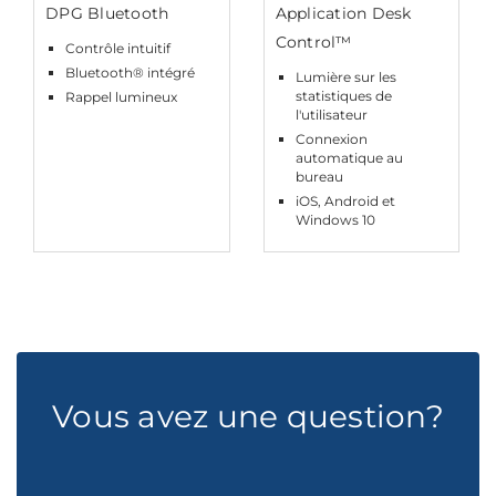
DPG Bluetooth
Application Desk
Control™
Contrôle intuitif
Bluetooth® intégré
Lumière sur les
statistiques de
Rappel lumineux
l'utilisateur
Connexion
automatique au
bureau
iOS, Android et
Windows 10
Vous avez une question?