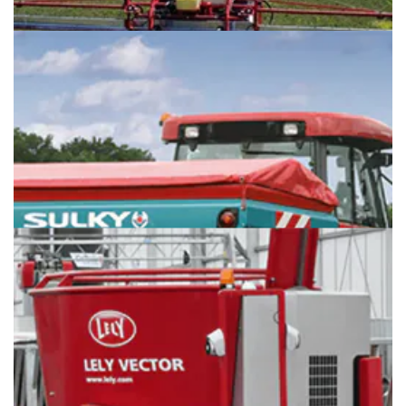
TENDANCES TECH
PLUS+1 — intégration rapide
d'actionneurs élect...
La collaboration LINAK®-Danfoss® permet aux
ingénieurs d’ajouter des actionneurs électriques
lors...
Lire la suite
TENDANCES TECH