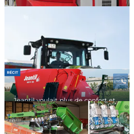
CAN J1939 – une norme pour les
engins mobiles e...
Avec la commande CAN bus SAE J1939, vous
disposez d'une solution tout-en-un. Les
actionneurs avec...
Lire la suite
RÉCIT