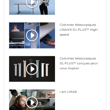
Colonnes télescopiques
LINAK® DL PLUS™ High-
speed
Colonnes télescopiques
DL PLUS™ conçues pour
vous inspirer
I am LINAK