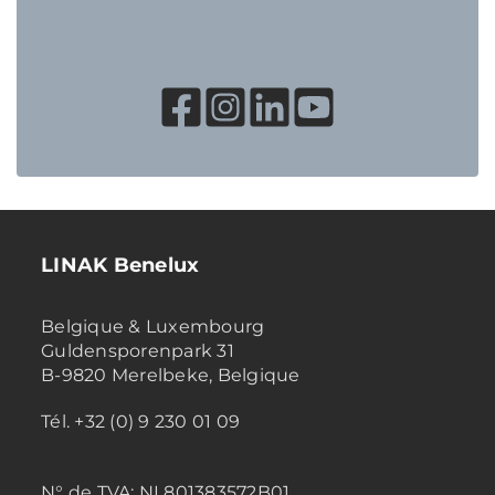
LINAK Benelux
Belgique & Luxembourg
Guldensporenpark 31
B-9820 Merelbeke, Belgique
Tél. +32 (0) 9 230 01 09
N° de TVA:
NL801383572B01