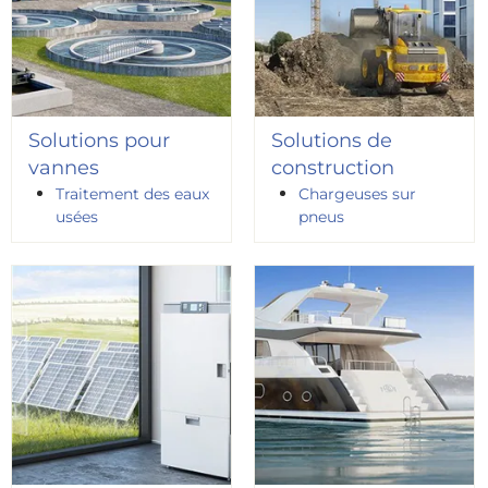
Solutions pour
Solutions de
vannes
construction
Traitement des eaux
Chargeuses sur
usées
pneus