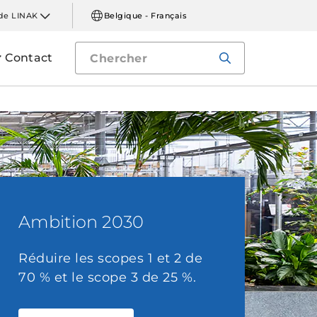
de LINAK
Belgique - Français
Contact
Ambition 2030
Réduire les scopes 1 et 2 de
70 % et le scope 3 de 25 %.