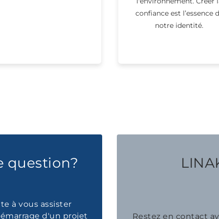
l'environnement. Créer l
confiance est l’essence 
notre identité.
e question?
LINAK
te à vous assister
émarrage d'un projet
Restez en contact 