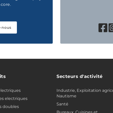
ncore.
-nous
its
Secteurs d'activité
electriques
Industrie, Exploitation agric
Nautisme
s electriques
Santé
s doubles
Bureaux, Cuisines et