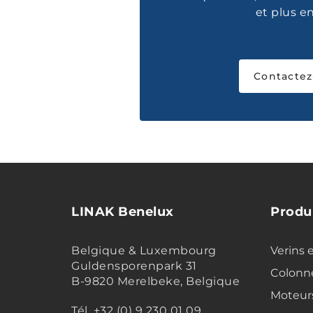
et plus e
Contactez
LINAK Benelux
Produ
Belgique & Luxembourg
Verins 
Guldensporenpark 31
Colonne
B-9820 Merelbeke, Belgique
Moteur
Tél. +32 (0) 9 230 01 09