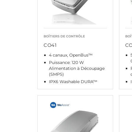
BOÎTIERS DE CONTRÔLE
BOÎ
CO41
CO
4 canaux, OpenBus™
Puissance: 120 W
Alimentation à Découpage
(SMPS)
IPX6 Washable DURA™