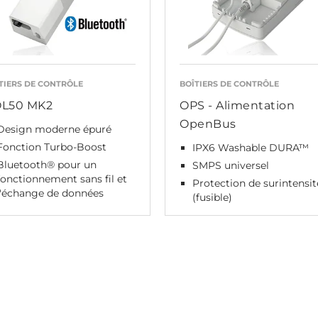
TIERS DE CONTRÔLE
BOÎTIERS DE CONTRÔLE
L50 MK2
OPS - Alimentation
OpenBus
Design moderne épuré
Fonction Turbo-Boost
IPX6 Washable DURA™
Bluetooth® pour un
SMPS universel
fonctionnement sans fil et
Protection de surintensit
l'échange de données
(fusible)