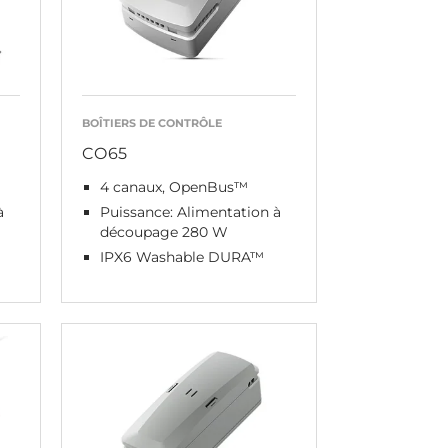
BOÎTIERS DE CONTRÔLE
CO65
4 canaux, OpenBus™
à
Puissance: Alimentation à
découpage 280 W
IPX6 Washable DURA™