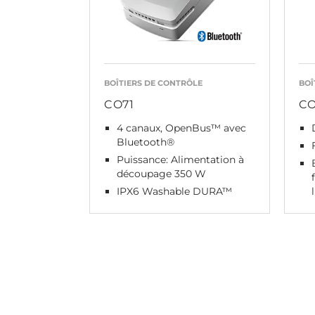
BOÎTIERS DE CONTRÔLE
BOÎ
CO71
CO
4 canaux, OpenBus™ avec
Bluetooth®
Puissance: Alimentation à
découpage 350 W
IPX6 Washable DURA™