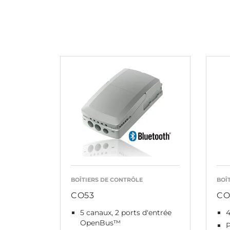
BOÎTIERS DE CONTRÔLE
BOÎ
CO53
CO
5 canaux, 2 ports d'entrée
OpenBus™
P