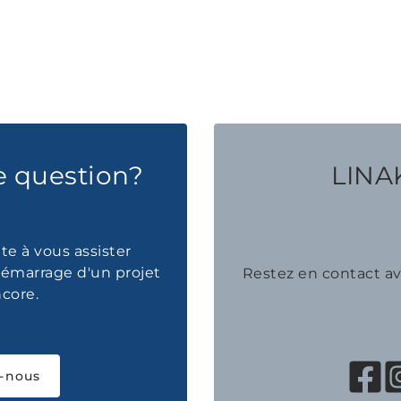
e question?
LINAK
te à vous assister
émarrage d'un projet
Restez en contact 
ncore.
-nous