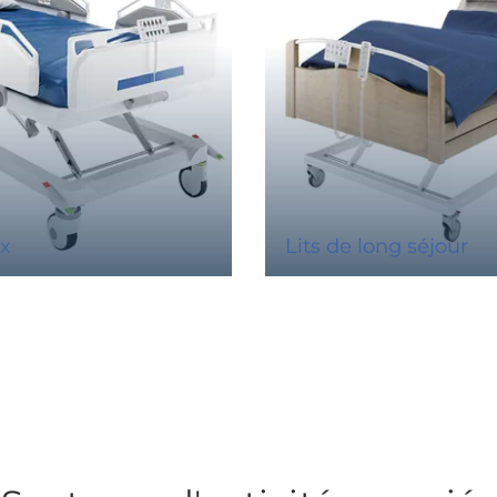
ux
Lits de long séjour