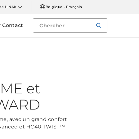
de LINAK
Belgique - Français
Contact
ME et
AWARD
mme, avec un grand confort
Advanced et HC40 TWIST™