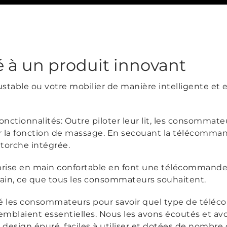
é à un produit innovant
 ajustable ou votre mobilier de manière intelligente e
onctionnalités: Outre piloter leur lit, les consomma
ser la fonction de massage. En secouant la télécomma
 torche intégrée.
prise en main confortable en font une télécommand
 main, ce que tous les consommateurs souhaitent.
gé les consommateurs pour savoir quel type de téléc
semblaient essentielles. Nous les avons écoutés et a
sign épuré, faciles à utiliser et dotées de nombre d